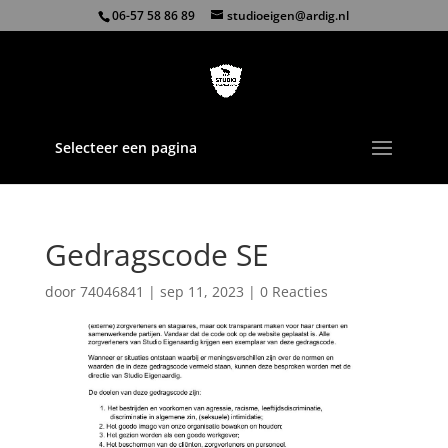
06-57 58 86 89
studioeigen@ardig.nl
Selecteer een pagina
Gedragscode SE
door
74046841
|
sep 11, 2023
|
0 Reacties